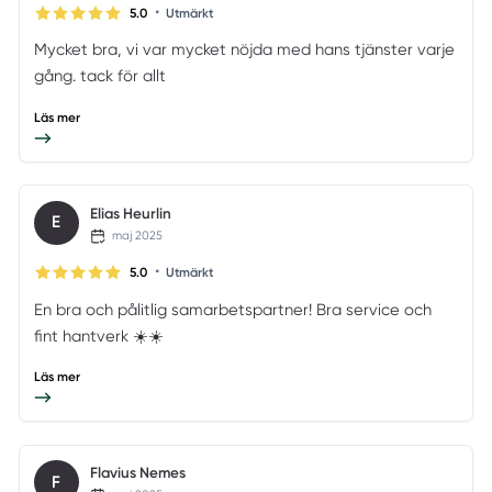
•
5.0
Utmärkt
Mycket bra, vi var mycket nöjda med hans tjänster varje
gång. tack för allt
Läs mer
Elias Heurlin
E
maj 2025
•
5.0
Utmärkt
En bra och pålitlig samarbetspartner! Bra service och
fint hantverk ☀️☀️
Läs mer
Flavius Nemes
F