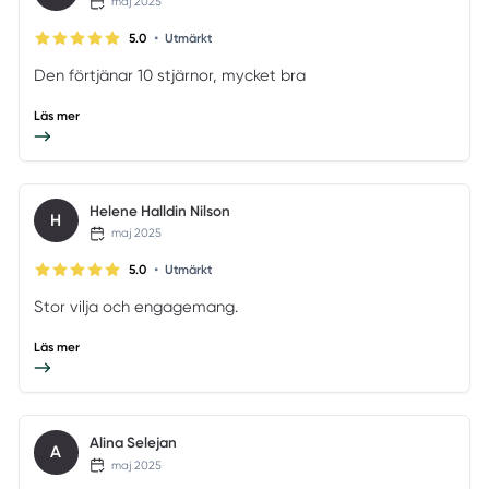
maj 2025
•
5.0
Utmärkt
Den förtjänar 10 stjärnor, mycket bra
Läs mer
Helene Halldin Nilson
H
maj 2025
•
5.0
Utmärkt
Stor vilja och engagemang.
Läs mer
Alina Selejan
A
maj 2025