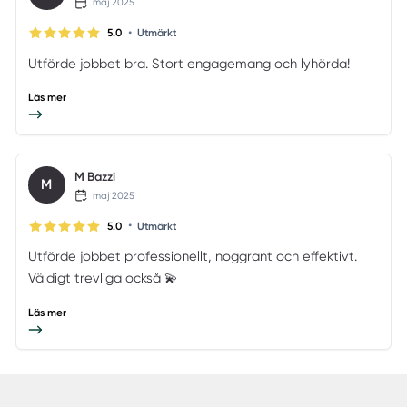
maj 2025
•
5.0
Utmärkt
Utförde jobbet bra. Stort engagemang och lyhörda!
Läs mer
M Bazzi
M
maj 2025
•
5.0
Utmärkt
Utförde jobbet professionellt, noggrant och effektivt.
Väldigt trevliga också 💫
Läs mer