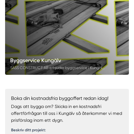
Byggservice Kungälv
SASS CONSTRUCT AB erbjuder byggservice i Kungälv för dig som söker hjälp med snickeriarbeten, renoveringar eller andra byggprojekt. Vi vänder oss till privatpersoner, företag och BRF:er som vill anlita en trygg byggfirma med fokus på kvalitet och noggrant utförande. Oavsett om det gäller nybyggnation eller ombyggnad är vi en erfaren partner genom hela processen.
Boka din kostnadsfria byggoffert redan idag!
Dags att bygga om? Skicka in en kostnadsfri
offertförfrågan till oss i Kungälv så återkommer vi med
prisförslag inom ett dygn.
Beskriv ditt projekt: