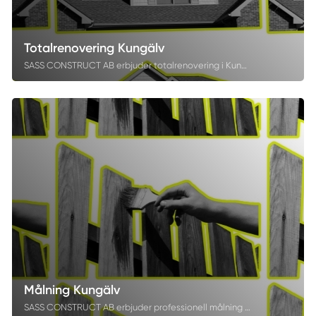
Totalrenovering Kungälv
SASS CONSTRUCT AB erbjuder totalrenovering i Kungälv med fokus på kvalitet, trygghet och helhetsansvar. Vi samordnar hela processen – från planering till färdigställande - tillsammans med certifierade samarbetspartners inom VVS och el. Som byggfirma i Kungälv sätter vi alltid dina behov i centrum för att skapa långsiktiga och hållbara resultat.
Målning Kungälv
SASS CONSTRUCT AB erbjuder professionell målning i Kungälv för både privatpersoner och företag. Vi förnyar dina invändiga och utvändiga ytor med hållbara, noggrant utförda måleriarbeten. Med fokus på kvalitet, precision och ett snyggt slutresultat är vi en målerifirma du kan lita på.