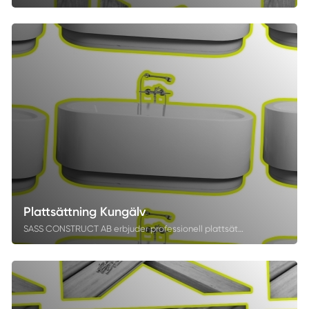
Plattsättning Kungälv
SASS CONSTRUCT AB erbjuder professionell plattsättning i Kungälv för badrum, kök, hallar och andra ytor. Med stor noggrannhet och slitstarka material skapar vi ytor som kombinerar funktion, hållbarhet och design. Vi hjälper dig att förverkliga en miljö som både är vacker och byggd för att hålla över tid.